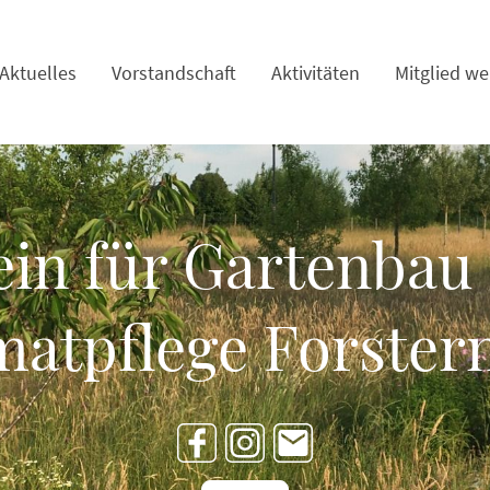
Aktuelles
Vorstandschaft
Aktivitäten
Mitglied w
ein für Gartenbau
atpflege Forstern