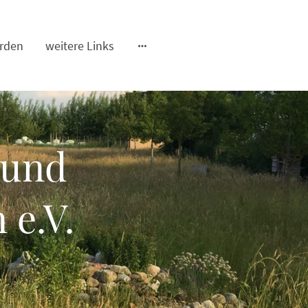
erden
weitere Links
 und
 e.V.