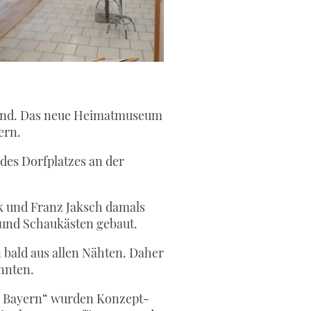
 sind. Das neue Heimatmuseum
ern.
es Dorfplatzes an der
ak und Franz Jaksch damals
n und Schaukästen gebaut.
 bald aus allen Nähten. Daher
onnten.
 in Bayern“ wurden Konzept-